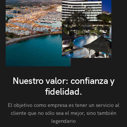
Servicios globales de
confianza
Nuestro valor: confianza y
fidelidad.
que necesita tu comunidad de propietarios
El objetivo como empresa es tener un servicio al
cliente que no sólo sea el mejor, sino también
legendario